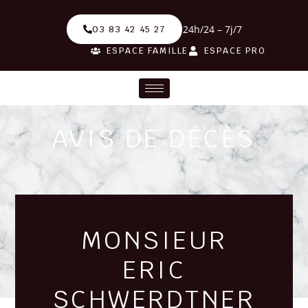
24h/24 – 7j/7
03 83 42 45 27
ESPACE FAMILLE
ESPACE PRO
AVIS DE DÉCÈS
MONSIEUR
ERIC
SCHWERDTNER