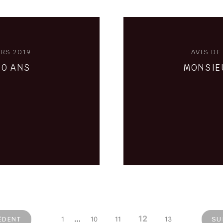
ARS 2019
AVIS DE
90 ANS
MONSIEU
…
12
ÉDENT
1
10
11
13
SU