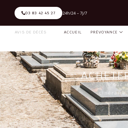
24h/24 – 7j/7
03 83 42 45 27
AVIS DE DÉCÈS
ACCUEIL
PRÉVOYANCE
ACHETE
Pour 
cinéraire