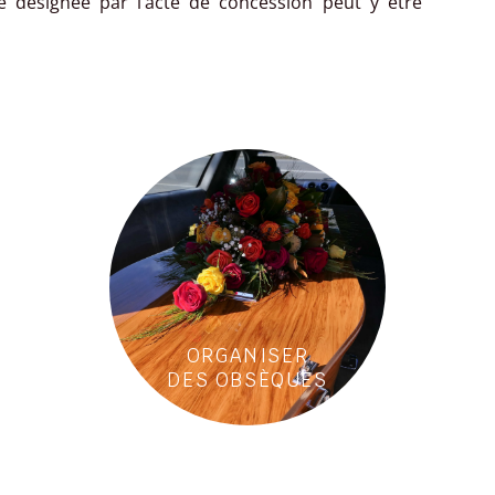
 désignée par l’acte de concession peut y être
.
ORGANISER
DES OBSÈQUES