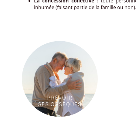
La concession collective :
toute personne
inhumée (faisant partie de la famille ou non)
PRÉVOIR
SES OBSÈQUES