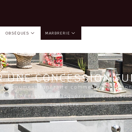
OBSÈQUES
MARBRERIE
R UNE CONCESSION FU
un monument funéraire comme pour un mo
, il est nécessaire d’acquérir une concessi
cimetière.